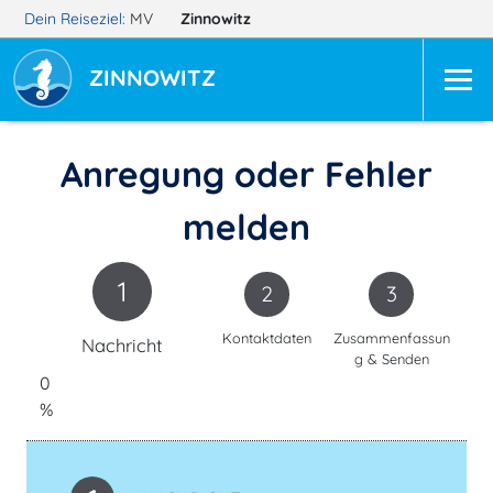
Dein Reiseziel:
MV
Zinnowitz
ZINNOWITZ
Anregung oder Fehler
melden
1
2
3
Kontaktdaten
Zusammenfassun
Nachricht
g & Senden
0
%