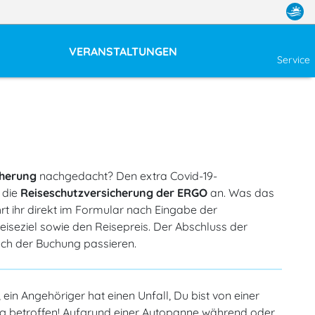
VERANSTALTUNGEN
Service
cherung
nachgedacht? Den extra Covid-19-
. die
Reiseschutzversicherung der ERGO
an. Was das
rt ihr direkt im Formular nach Eingabe der
eiseziel sowie den Reisepreis. Der Abschluss der
ach der Buchung passieren.
 ein Angehöriger hat einen Unfall, Du bist von einer
g betroffen! Aufgrund einer Autopanne während oder