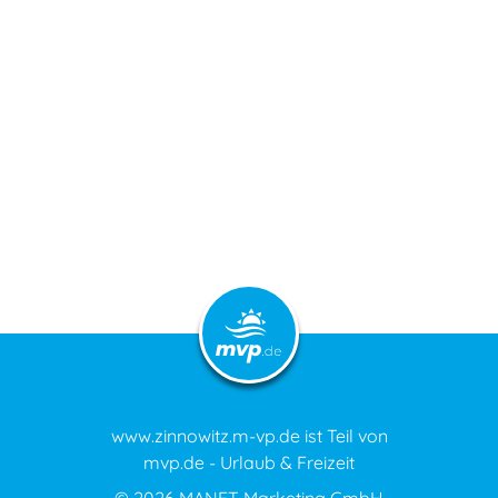
www.zinnowitz.m-vp.de ist Teil von
mvp.de - Urlaub & Freizeit