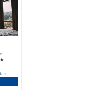
&
ad
.de
:
dern