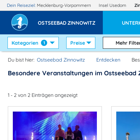
Dein Reiseziel:
Mecklenburg-Vorpommern
Insel Usedom
Zi
OSTSEEBAD ZINNOWITZ
UNTER
Kategorien
Preise
Mehr Filte
1
Du bist hier:
Ostseebad Zinnowitz
Entdecken
Bes
Besondere Veranstaltungen im Ostseebad 
1 - 2 von 2 Einträgen angezeigt