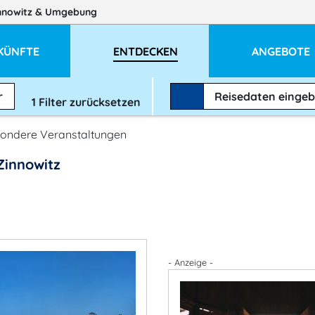
nnowitz
& Umgebung
KÜNFTE
ENTDECKEN
ANGEBOTE
r
Reisedaten
einge
1
Filter zurücksetzen
ondere Veranstaltungen
Zinnowitz
- Anzeige -