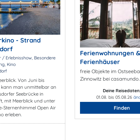
ino - Strand
dorf
Ferienwohnungen 
 / Erlebnisshow, Besondere
Ferienhäuser
ng, Kino
orf
freie Objekte im Ostseeb
Zinnowitz bei casamundo
erblick. Von Juni bis
 kann man unmittelbar an
Deine Reisedaten
sdorfer Seebrücke in
01.08. bis 05.08.26
än
ft, mit Meerblick und unter
e-Sternenhimmel Open Air
Finden
o erleben.