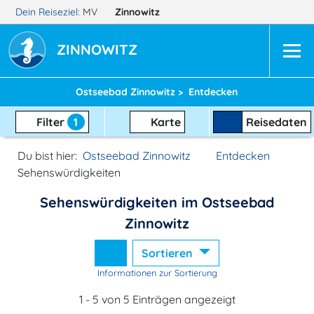
Dein Reiseziel:
MV
Zinnowitz
ZINNOWITZ
Ostseebad Zinnowitz >
Entdecken
Filter
1
Karte
Reisedaten
Du bist hier:
Ostseebad Zinnowitz
Entdecken
Sehenswürdigkeiten
Sehenswürdigkeiten im Ostseebad
Zinnowitz
Sortieren
Informationen zur Sortierung
1 - 5 von 5 Einträgen angezeigt