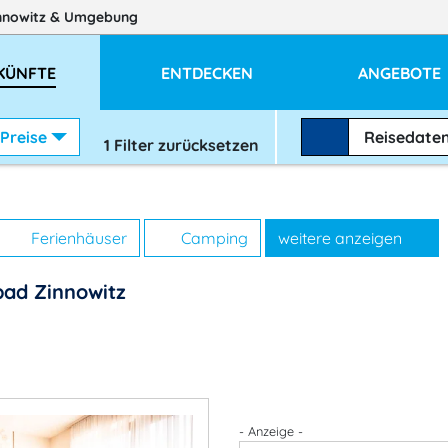
nnowitz
& Umgebung
KÜNFTE
ENTDECKEN
ANGEBOTE
Preise
Reisedate
1
Filter zurücksetzen
Ferienhäuser
Camping
weitere anzeigen
bad Zinnowitz
- Anzeige -