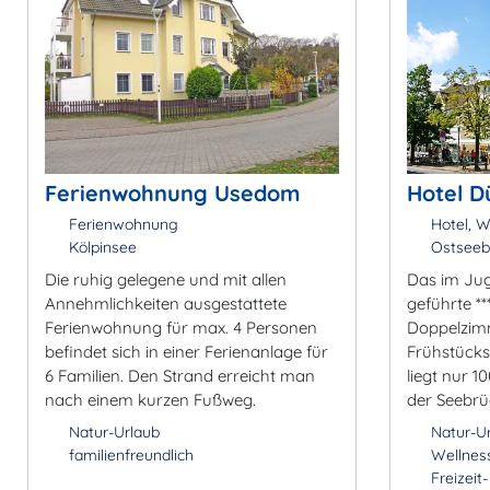
Ferienwohnung Usedom
Hotel D
Ferienwohnung
Hotel, W
Kölpinsee
Ostseeb
Die ruhig gelegene und mit allen
Das im Juge
Annehmlichkeiten ausgestattete
geführte **
Ferienwohnung für max. 4 Personen
Doppelzimm
befindet sich in einer Ferienanlage für
Frühstücks
6 Familien. Den Strand erreicht man
liegt nur 
nach einem kurzen Fußweg.
der Seebrü
Natur-Urlaub
Natur-U
familienfreundlich
Wellnes
Freizeit