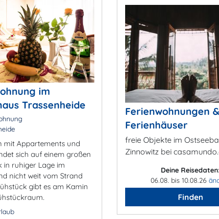
wohnung im
haus Trassenheide
Ferienwohnungen 
ohnung
Ferienhäuser
heide
freie Objekte im Ostseeb
n mit Appartements und
Zinnowitz bei casamundo
ndet sich auf einem großen
 in ruhiger Lage im
Deine Reisedaten
nd nicht weit vom Strand
06.08. bis 10.08.26
än
Frühstück gibt es am Kamin
Finden
ühstückraum.
rlaub