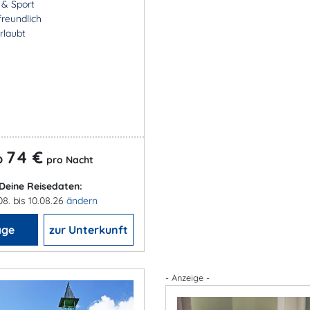
- & Sport
freundlich
rlaubt
74 €
b
pro Nacht
Deine Reisedaten:
08. bis 10.08.26
ändern
age
zur Unterkunft
- Anzeige -