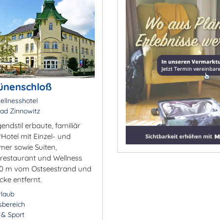
ünenschloß
ellnesshotel
ad Zinnowitz
ndstil erbaute, familiär
*Hotel mit Einzel- und
er sowie Suiten,
restaurant und Wellness
100 m vom Ostseestrand und
cke entfernt.
rlaub
sbereich
- & Sport