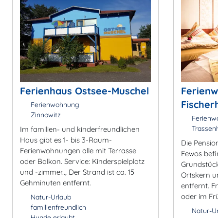
Ferienhaus Ostsee-Muschel
Ferien
Fischer
Ferienwohnung
Zinnowitz
Ferienw
Trassen
Im familien- und kinderfreundlichen
Haus gibt es 1- bis 3-Raum-
Die Pensio
Ferienwohnungen alle mit Terrasse
Fewos befi
oder Balkon. Service: Kinderspielplatz
Grundstück
und -zimmer.., Der Strand ist ca. 15
Ortskern u
Gehminuten entfernt.
entfernt. 
oder im Fr
Natur-Urlaub
familienfreundlich
Natur-U
Hunde erlaubt