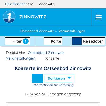
Dein Reiseziel:
MV
Zinnowitz
ZINNOWITZ
Ostseebad Zinnowitz >
Veranstaltungen
Filter
1
Karte
Reisedaten
Du bist hier:
Ostseebad Zinnowitz
Veranstaltungen
Konzerte
Konzerte im Ostseebad Zinnowitz
Sortieren
Informationen zur Sortierung
1 - 34 von 34 Einträgen angezeigt