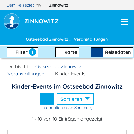
Dein Reiseziel:
MV
Zinnowitz
ZINNOWITZ
Ostseebad Zinnowitz >
Veranstaltungen
Filter
1
Karte
Reisedaten
Du bist hier:
Ostseebad Zinnowitz
Veranstaltungen
Kinder-Events
Kinder-Events im Ostseebad Zinnowitz
Sortieren
Informationen zur Sortierung
1 - 10 von 10 Einträgen angezeigt